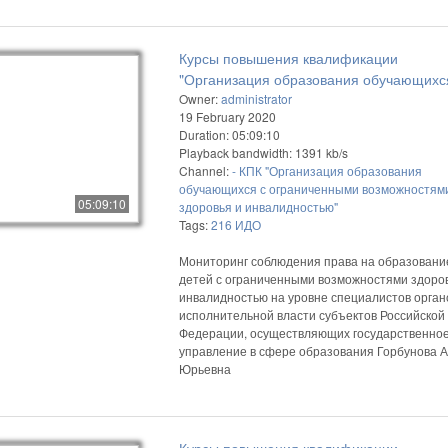
Курсы повышения квалификации
"Организация образования обучающихс
ограниченными возможностями здоровь
Owner:
administrator
19 February 2020
инвалидностью"
Duration: 05:09:10
Playback bandwidth: 1391 kb/s
Channel:
- КПК "Организация образования
обучающихся с ограниченными возможностям
05:09:10
здоровья и инвалидностью"
Tags:
216
ИДО
Мониторинг соблюдения права на образовани
детей с ограниченными возможностями здоро
инвалидностью на уровне специалистов орган
исполнительной власти субъектов Российской
Федерации, осуществляющих государственно
управление в сфере образования Горбунова 
Юрьевна
Курсы повышения квалификации