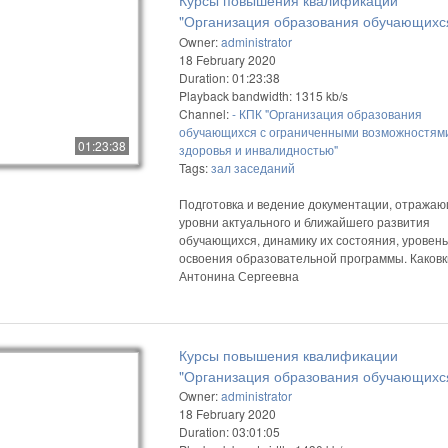
"Организация образования обучающихс
ограниченными возможностями здоровь
Owner:
administrator
18 February 2020
инвалидностью"
Duration: 01:23:38
Playback bandwidth: 1315 kb/s
Channel:
- КПК "Организация образования
обучающихся с ограниченными возможностям
01:23:38
здоровья и инвалидностью"
Tags:
зал
заседаний
Подготовка и ведение документации, отража
уровни актуального и ближайшего развития
обучающихся, динамику их состояния, уровень
освоения образовательной программы. Каков
Антонина Сергеевна
Курсы повышения квалификации
"Организация образования обучающихс
ограниченными возможностями здоровь
Owner:
administrator
18 February 2020
инвалидностью"
Duration: 03:01:05