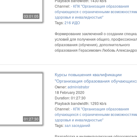
Playback bandwidth: 1430 kb/s
Channel:
- КПК "Организация образования
обучающихся с ограниченными возможностям
03:01:05
здоровья и инвалидностью"
Tags:
216
ИДО
Формирование заключений о создании специ
условий для получения общего, профессионал
образования (обучения), дополнительного
образования Герасимович Любовь Александр
Курсы повышения квалификации
"Организация образования обучающихс
ограниченными возможностями здоровь
Owner:
administrator
18 February 2020
инвалидностью"
Duration: 01:27:30
Playback bandwidth: 1293 kb/s
Channel:
- КПК "Организация образования
обучающихся с ограниченными возможностям
01:27:30
здоровья и инвалидностью"
Tags:
зал
заседаний
Разработка и индивидуализация образовател