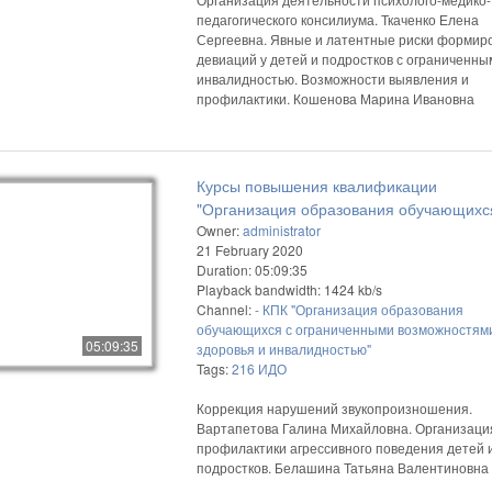
педагогического консилиума. Ткаченко Елена
Сергеевна. Явные и латентные риски формир
девиаций у детей и подростков с ограниченны
инвалидностью. Возможности выявления и
профилактики. Кошенова Марина Ивановна
Курсы повышения квалификации
"Организация образования обучающихс
ограниченными возможностями здоровь
Owner:
administrator
21 February 2020
инвалидностью"
Duration: 05:09:35
Playback bandwidth: 1424 kb/s
Channel:
- КПК "Организация образования
обучающихся с ограниченными возможностям
05:09:35
здоровья и инвалидностью"
Tags:
216
ИДО
Коррекция нарушений звукопроизношения.
Вартапетова Галина Михайловна. Организаци
профилактики агрессивного поведения детей 
подростков. Белашина Татьяна Валентиновна