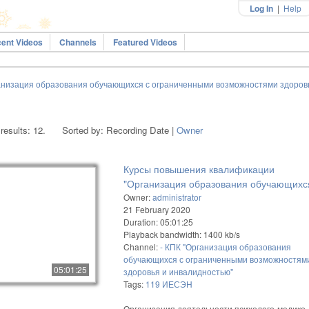
Log In
|
Help
ent Videos
Channels
Featured Videos
ганизация образования обучающихся с ограниченными возможностями здоров
 results: 12.
Sorted by: Recording Date |
Owner
Курсы повышения квалификации
"Организация образования обучающихс
ограниченными возможностями здоровь
Owner:
administrator
21 February 2020
инвалидностью"
Duration: 05:01:25
Playback bandwidth: 1400 kb/s
Channel:
- КПК "Организация образования
обучающихся с ограниченными возможностям
05:01:25
здоровья и инвалидностью"
Tags:
119
ИЕСЭН
Организация деятельности психолого-медико-