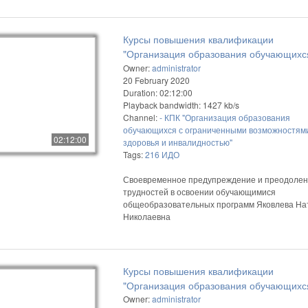
Курсы повышения квалификации
"Организация образования обучающихс
ограниченными возможностями здоровь
Owner:
administrator
20 February 2020
инвалидностью"
Duration: 02:12:00
Playback bandwidth: 1427 kb/s
Channel:
- КПК "Организация образования
обучающихся с ограниченными возможностям
02:12:00
здоровья и инвалидностью"
Tags:
216
ИДО
Своевременное предупреждение и преодоле
трудностей в освоении обучающимися
общеобразовательных программ Яковлева На
Николаевна
Курсы повышения квалификации
"Организация образования обучающихс
ограниченными возможностями здоровь
Owner:
administrator