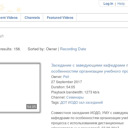
Log In
|
Help
ent Videos
Channels
Featured Videos
ал
 results: 158.
Sorted by: Owner |
Recording Date
Заседание с заведующими кафедрами 
особенностям организации учебного пр
с использованием ДОТ
Owner:
Pell
27 September 2017
Duration: 54:05
Playback bandwidth: 1273 kb/s
Channel:
Семинары
Tags:
ДОТ
ИОДО
зал
заседаний
54:05
Совместное заседание ИОДО, УМУ с заведу
кафедрами по особенностям организации уче
процесса с использованием дистанционных
образовательных технологий, 27.09.2017