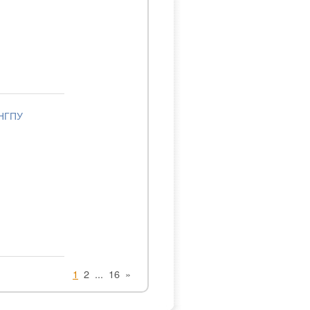
 НГПУ
1
2
...
16
»