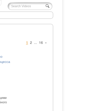
1
2
...
16
»
по
оцесса
ющими
бного