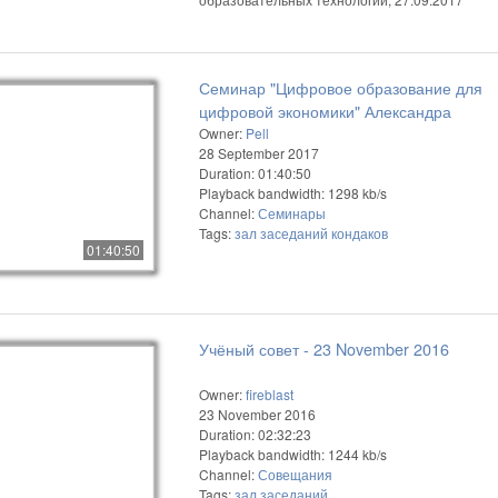
Семинар "Цифровое образование для
цифровой экономики" Александра
Михайловича Кондакова
Owner:
Pell
28 September 2017
Duration: 01:40:50
Playback bandwidth: 1298 kb/s
Channel:
Семинары
Tags:
зал
заседаний
кондаков
01:40:50
Учёный совет - 23 November 2016
Owner:
fireblast
23 November 2016
Duration: 02:32:23
Playback bandwidth: 1244 kb/s
Channel:
Совещания
Tags:
зал
заседаний