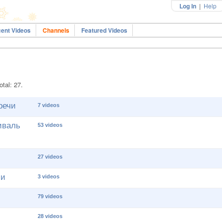
Log In
|
Help
ent Videos
Channels
Featured Videos
tal: 27.
речи
7 videos
иваль
53 videos
27 videos
ии
3 videos
79 videos
28 videos