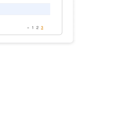
«
1
2
3