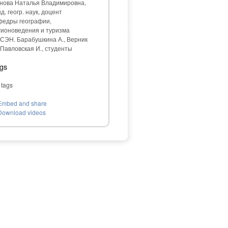
нова Наталья Владимировна,
д. геогр. наук, доцент
федры географии,
гионоведения и туризма
СЭН. Барабушкина А., Верник
, Павловская И., студенты
gs
 tags
Embed and share
Download videos