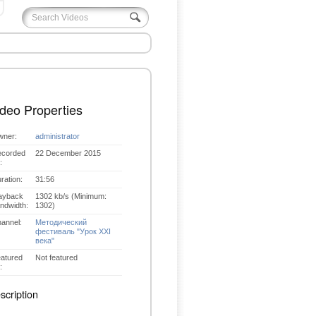
deo Properties
ner:
administrator
corded
22 December 2015
:
ration:
31:56
ayback
1302 kb/s (Minimum:
ndwidth:
1302)
annel:
Методический
фестиваль "Урок XXI
века"
atured
Not featured
:
scription