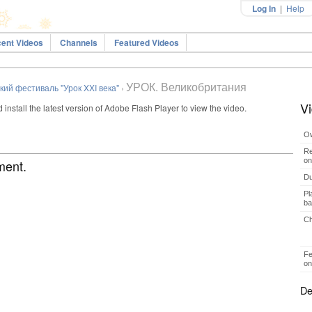
Log In
|
Help
ent Videos
Channels
Featured Videos
УРОК. Великобритания
ий фестиваль "Урок XXI века"
›
Vi
install the latest version of Adobe Flash Player to view the video.
Ow
Re
on
ment.
Du
Pl
ba
Ch
Fe
on
De