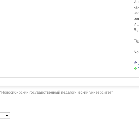
Ио
кан
ка
ре
ИЕ
В.
Ta
No
"Новосибирский государственный педагогический университет"